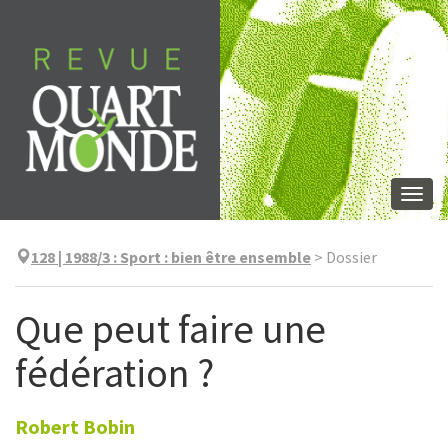
Aller
directement
au
contenu
Togg
navi
128 | 1988/3
:
Sport : bien être ensemble
>
Dossier
Que peut faire une
fédération ?
Robert
Bobin