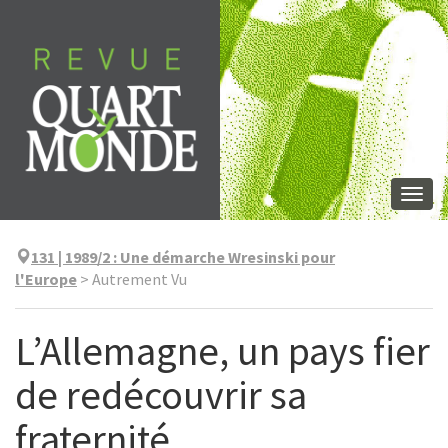
Aller
directement
au
contenu
Togg
navi
131 | 1989/2
:
Une démarche Wresinski pour
l'Europe
>
Autrement Vu
L’Allemagne, un pays fier
de redécouvrir sa
fraternité