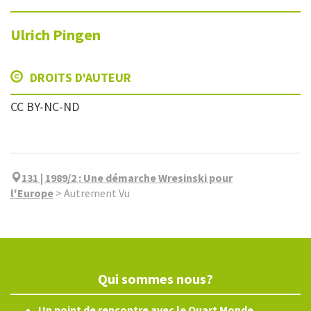
Ulrich
Pingen
DROITS D'AUTEUR
CC BY-NC-ND
131 | 1989/2
:
Une démarche Wresinski pour
l'Europe
>
Autrement Vu
Qui sommes nous?
Un point de rencontre avec le Quart Monde