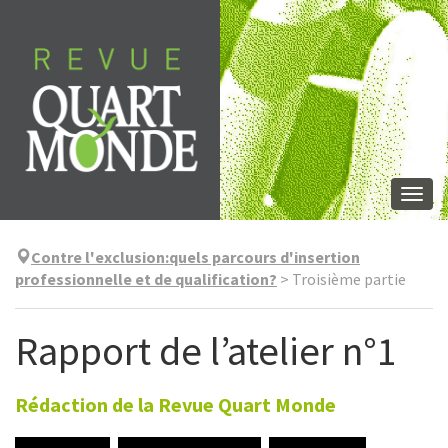
Skip
to
content
Togg
navi
Contre l'exclusion:quels parcours d'insertion
professionnelle et de qualification?
>
Troisième partie
Rapport de l’atelier n°1
Rédaction de la Revue Quart Monde