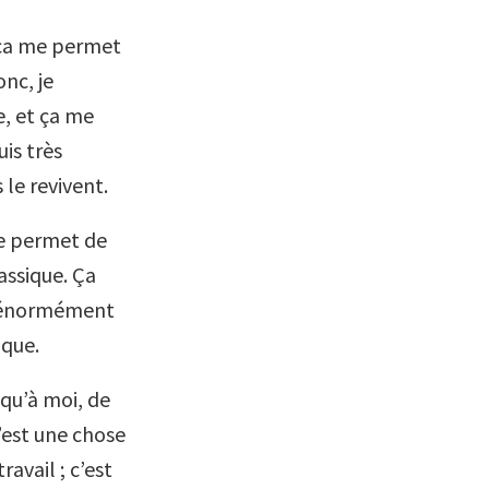
E ça me permet
onc, je
, et ça me
uis très
 le revivent.
 me permet de
assique. Ça
ur énormément
ique.
qu’à moi, de
c’est une chose
ravail ; c’est