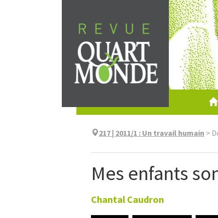
Aller
directement
au
contenu
217 | 2011/1
:
Un travail humain
>
D
Mes enfants son
Chantal
Caudron