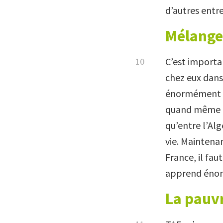
d’autres entre
Mélanger
C’est importan
chez eux dans 
énormément de 
quand même mis
qu’entre l’Alg
vie. Maintenan
France, il fau
apprend énor
La pauvr