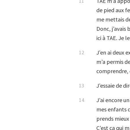
TAE m’a appo
de pied aux f
me mettais des
Donc, j’avais 
ici à TAE. Je 
J’en ai deux e
m’a permis de 
comprendre, d
J’essaie de di
J’ai encore u
mes enfants qu
prends mieux l
C’est ça qui m