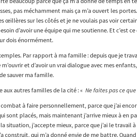
rté beaucoup parce que ça m’a donné de temps en t
esses, pas méchamment mais ça m’a ouvert les portes.
 œillères sur les côtés et je ne voulais pas voir certain
besoin d’avoir une équipe qui me soutienne. Et c’est ce 
leur dois énormément.
xemples. Par rapport à ma famille : depuis que je trava
m’ouvrir et d’avoir un vrai dialogue avec mes enfants,
e sauver ma famille.
re aux autres familles de la cité : «
Ne faites pas ce que 
n combat à faire personnellement, parce que j’ai enco
i sont placés, mais maintenant j’arrive mieux à en par
a situation, j’accepte mieux, parce que j’ai le travail à 
’a construit, qui m’a donné envie de me battre. Quand 