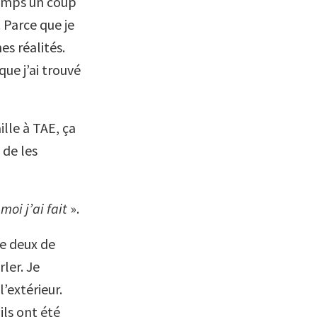
emps un coup
 Parce que je
es réalités.
que j’ai trouvé
ille à TAE, ça
 de les
moi j’ai fait
».
re deux de
ler. Je
l’extérieur.
ils ont été