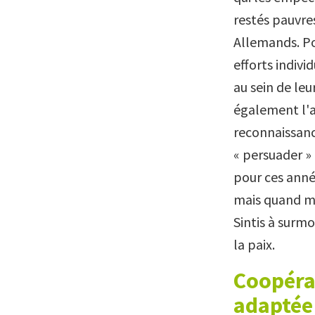
restés pauvre
Allemands. Pou
efforts indivi
au sein de leu
également l'a
reconnaissanc
« persuader »
pour ces anné
mais quand mê
Sintis à surmo
la paix.
Coopérat
adaptée