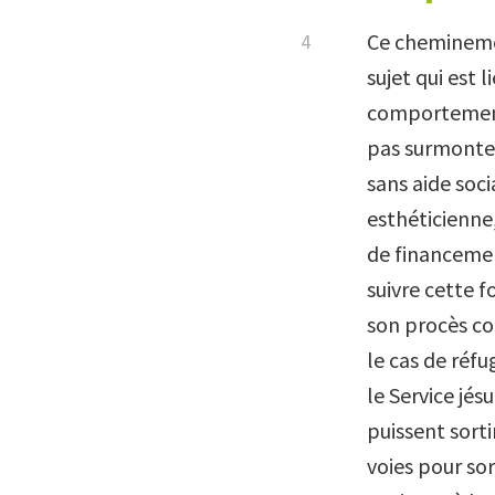
Ce cheminemen
sujet qui est l
comportement 
pas surmonter
sans aide soc
esthéticienne
de financemen
suivre cette 
son procès co
le cas de réfu
le Service jés
puissent sorti
voies pour so