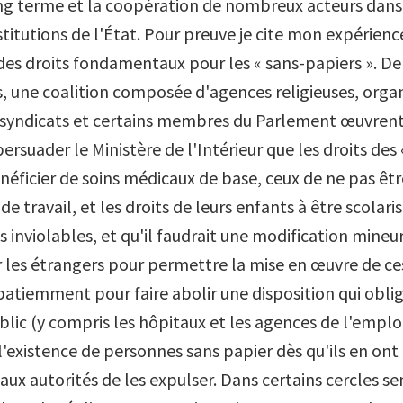
ng terme et la coopération de nombreux acteurs dans 
institutions de l'État. Pour preuve je cite mon expérienc
des droits fondamentaux pour les « sans-papiers ». D
, une coalition composée d'agences religieuses, orga
 syndicats et certains membres du Parlement œuvrent
ersuader le Ministère de l'Intérieur que les droits des 
néficier de soins médicaux de base, ceux de ne pas êtr
de travail, et les droits de leurs enfants à être scolari
 inviolables, et qu'il faudrait une modification mineur
ur les étrangers pour permettre la mise en œuvre de ce
patiemment pour faire abolir une disposition qui obli
lic (y compris les hôpitaux et les agences de l'emploi
 l'existence de personnes sans papier dès qu'ils en on
ux autorités de les expulser. Dans certains cercles se