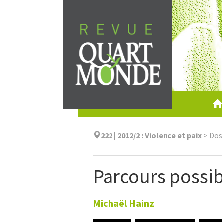
Aller
directement
au
contenu
222 | 2012/2
:
Violence et paix
>
Dos
Parcours possib
Michaël
Hainz