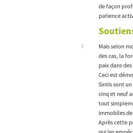
de façon profo
patience activ
Soutiens
Mais selon mo
des cas, la for
paix dans des 
Ceci est démo
Sintis sont un
cinq et neuf 
tout simplemen
immobiles deb
Après cette p
qui les empêc