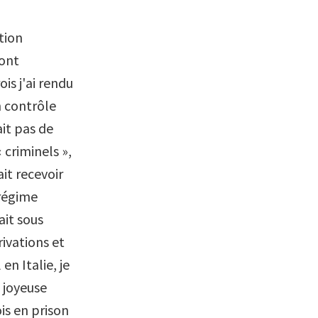
tion
sont
is j'ai rendu
un contrôle
ait pas de
 criminels »,
ait recevoir
 régime
ait sous
rivations et
en Italie, je
x joyeuse
is en prison