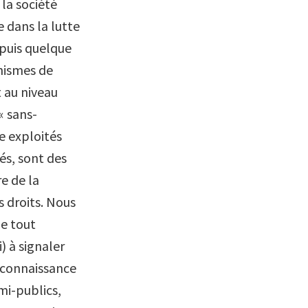
la société
e dans la lutte
epuis quelque
nismes de
 au niveau
« sans-
e exploités
sés, sont des
e de la
s droits. Nous
ge tout
) à signaler
t connaissance
mi-publics,