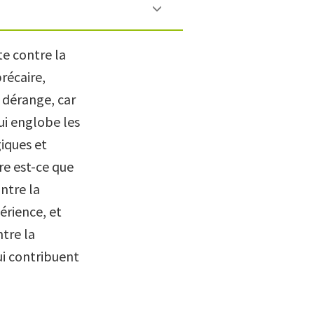
te contre la
récaire,
i dérange, car
ui englobe les
giques et
re est-ce que
ntre la
érience, et
tre la
qui contribuent