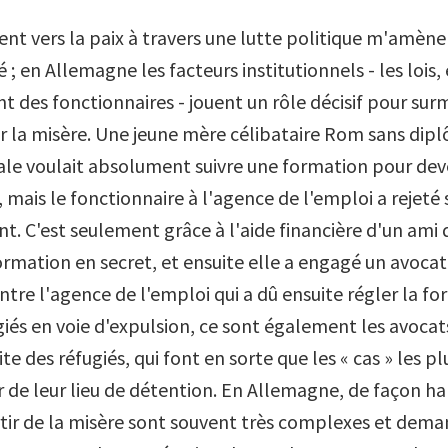
t vers la paix à travers une lutte politique m'amène
ié ; en Allemagne les facteurs institutionnels - les lois, 
des fonctionnaires - jouent un rôle décisif pour sur
 la misère. Une jeune mère célibataire Rom sans dip
iale voulait absolument suivre une formation pour dev
, mais le fonctionnaire à l'agence de l'emploi a rejet
t. C'est seulement grâce à l'aide financière d'un ami q
formation en secret, et ensuite elle a engagé un avoca
ntre l'agence de l'emploi qui a dû ensuite régler la f
giés en voie d'expulsion, ce sont également les avocat
uite des réfugiés, qui font en sorte que les « cas » les p
r de leur lieu de détention. En Allemagne, de façon hab
rtir de la misère sont souvent très complexes et dem