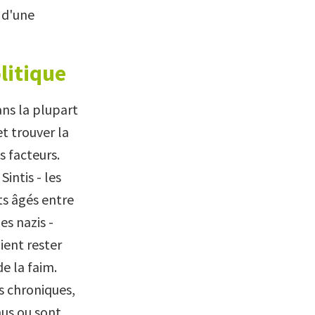
 d'une
litique
ans la plupart
et trouver la
s facteurs.
intis - les
nts âgés entre
es nazis -
ient rester
e la faim.
s chroniques,
nus ou sont