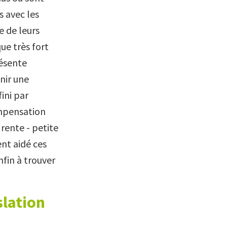
s avec les
e de leurs
que très fort
résente
nir une
ini par
ompensation
rente - petite
nt aidé ces
nfin à trouver
slation