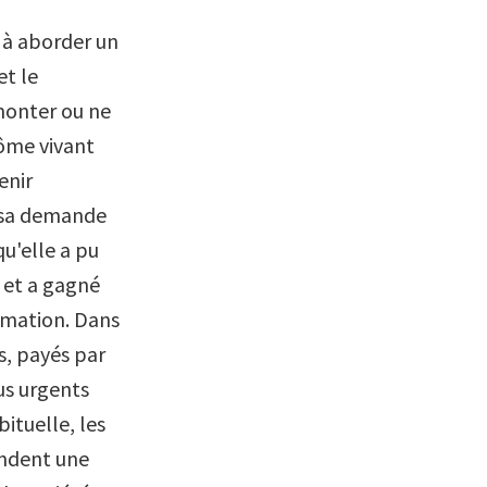
 à aborder un
et le
monter ou ne
lôme vivant
enir
é sa demande
u'elle a pu
t et a gagné
ormation. Dans
s, payés par
lus urgents
ituelle, les
andent une