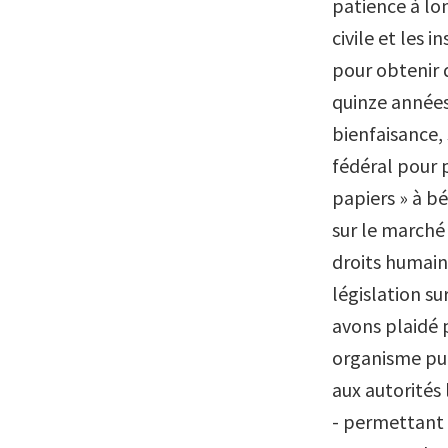
patience à lo
civile et les 
pour obtenir 
quinze années
bienfaisance,
fédéral pour p
papiers » à bé
sur le marché 
droits humains
législation s
avons plaidé 
organisme pub
aux autorités
- permettant a