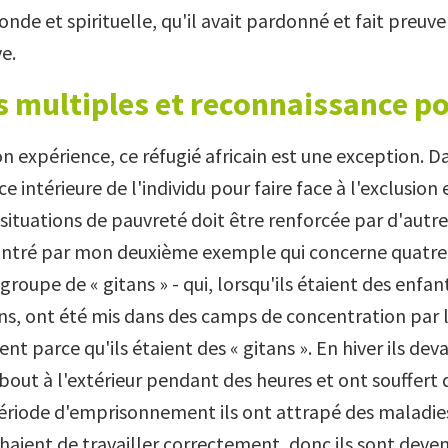
nde et spirituelle, qu'il avait pardonné et fait preuve
e.
 multiples et reconnaissance po
n expérience, ce réfugié africain est une exception. D
ce intérieure de l'individu pour faire face à l'exclusion 
situations de pauvreté doit être renforcée par d'autre
ntré par mon deuxième exemple qui concerne quatre S
 groupe de « gitans » - qui, lorsqu'ils étaient des enfa
ans, ont été mis dans des camps de concentration par l
t parce qu'ils étaient des « gitans ». En hiver ils deva
out à l'extérieur pendant des heures et ont souffert d
ériode d'emprisonnement ils ont attrapé des maladie
haient de travailler correctement, donc ils sont deve