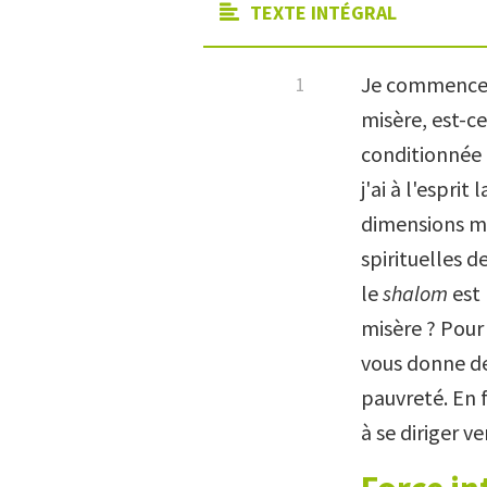
TEXTE INTÉGRAL
Je commence av
misère, est-ce
conditionnée p
j'ai à l'esprit
dimensions ma
spirituelles 
le
shalom
est 
misère ? Pour
vous donne de
pauvreté. En f
à se diriger v