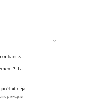
confiance.
ment ? Il a
ui était déjà
vais presque