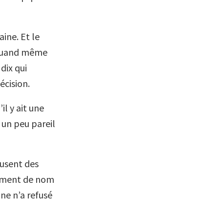
aine. Et le
st quand même
 dix qui
écision.
il y ait une
 un peu pareil
fusent des
gement de nom
nne n’a refusé