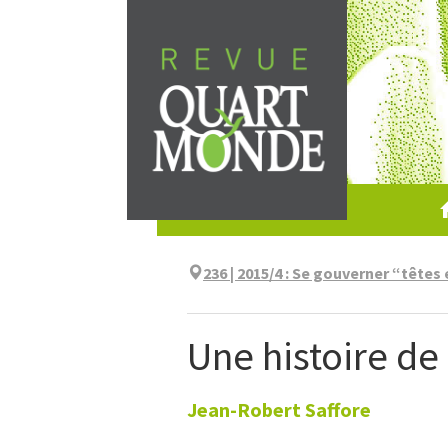
Skip
to
content
236 | 2015/4
:
Se gouverner “têtes
Une histoire de
Jean-Robert
Saffore