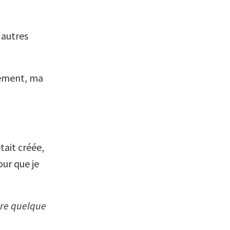
s autres
vement, ma
tait créée,
ur que je
aire quelque