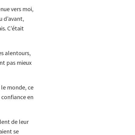
enue vers moi,
eu d’avant,
is. C’était
es alentours,
sont pas mieux
t le monde, ce
d confiance en
ent de leur
aient se