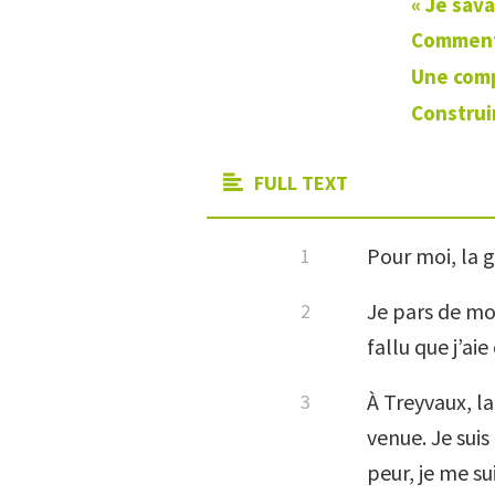
« Je sava
Comment 
Une com
Construi
FULL TEXT
Pour moi, la 
Je pars de mo
fallu que j’ai
À Treyvaux, la
venue. Je suis
peur, je me sui