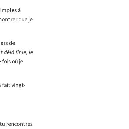
simples à
émontrer que je
pars de
t déjà finie, je
 fois où je
 fait vingt-
i tu rencontres