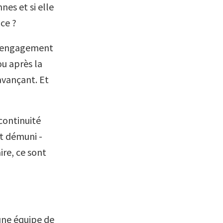
nes et si elle
ce ?
 l’engagement
ou après la
avançant. Et
 continuité
st démuni -
ire, ce sont
une équipe de