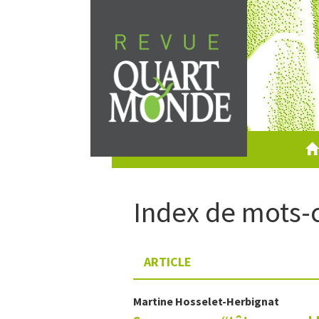
Aller
directement
au
contenu
Index de mots-
ARTICLE
Martine
Hosselet-Herbignat