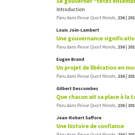
Se gouverner “têtes ensemb
Introduction
Paru dans
Revue Quart Monde
,
236 | 20
Louis
Join-Lambert
Une gouvernance significative
Paru dans
Revue Quart Monde
,
236 | 20
Eugen
Brand
Un projet de libération en 
Paru dans
Revue Quart Monde
,
236 | 20
Gilbert
Descombes
Que chacun ait sa place à la t
Paru dans
Revue Quart Monde
,
236 | 20
Jean-Robert
Saffore
Une histoire de confiance
Paru dans
Revue Quart Monde
,
236 | 20