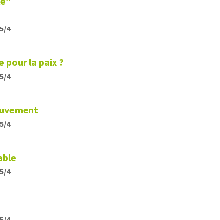
le”
15/4
 pour la paix ?
15/4
mouvement
15/4
able
15/4
15/4