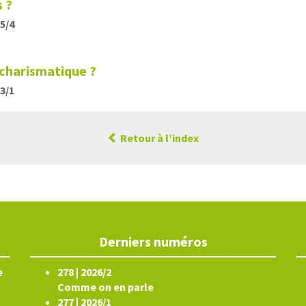
s ?
15/4
 charismatique ?
13/1
Retour à l’index
Derniers numéros
e
278 | 2026/2
Comme on en parle
277 | 2026/1