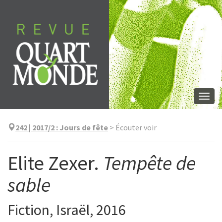
Aller
directement
au
contenu
Togg
navi
242 | 2017/2
:
Jours de fête
>
Écouter voir
Elite Zexer.
Tempête de
sable
Fiction, Israël, 2016