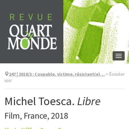
Aller
directement
au
contenu
Togg
navi
247 | 2018/3
:
Coupable, victime, résistant(e)…
>
Écouter
voir
Michel Toesca.
Libre
Film, France, 2018