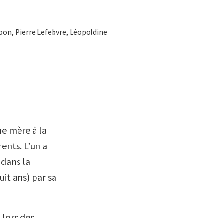
mpon, Pierre Lefebvre, Léopoldine
une mère à la
rents. L’un a
 dans la
uit ans) par sa
 lors des