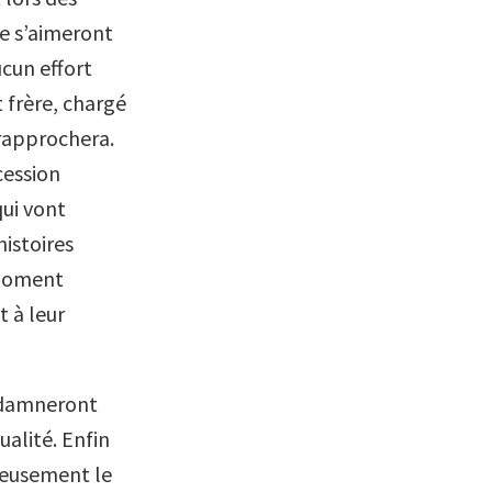
ne s’aimeront
cun effort
t frère, chargé
 rapprochera.
ccession
qui vont
histoires
 moment
t à leur
ndamneront
ualité. Enfin
reusement le