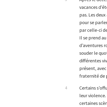
vacances d’ét
pas. Les deux
pour se parler
par celle-ci d
Il se prend au
d’aventures r
souder le quot
différentes v
présent, avec 
fraternité de 
Certains s’o
leur violence.
certaines scè