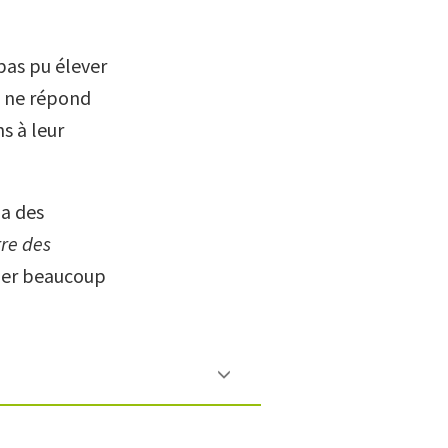
 pas pu élever
 ne répond
s à leur
 a des
re des
ier beaucoup