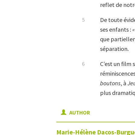
reflet de notr
De toute évide
ses enfants :
«
que partielle
séparation.
C’est un film 
réminiscence
boutons
, à
Jeu
plus dramati
AUTHOR
Marie-Hélène
Dacos-Burgu