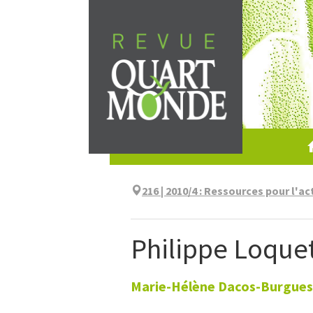
Skip
to
content
216 | 2010/4
:
Ressources pour l'ac
Philippe Loque
Marie-Hélène
Dacos-Burgues