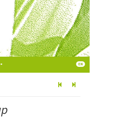
EN
up