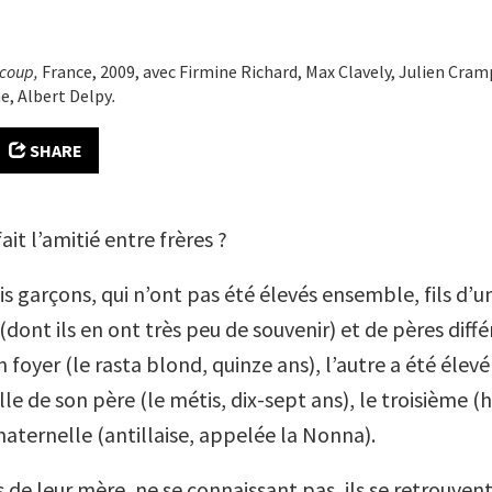
ucoup,
France, 2009, avec Firmine Richard, Max Clavely, Julien Cra
e, Albert Delpy
.
SHARE
ait l’amitié entre frères ?
rois garçons, qui n’ont pas été élevés ensemble, fils d’
(dont ils en ont très peu de souvenir) et de pères diffé
 foyer (le rasta blond, quinze ans), l’autre a été élevé
le de son père (le métis, dix-sept ans), le troisième (h
ternelle (antillaise, appelée la Nonna).
 de leur mère, ne se connaissant pas, ils se retrouvent