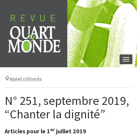
Aller
directement
au
contenu
Togg
navi
Appel clôturés
N° 251, septembre 2019,
“Chanter la dignité”
er
Articles pour le 1
juillet 2019