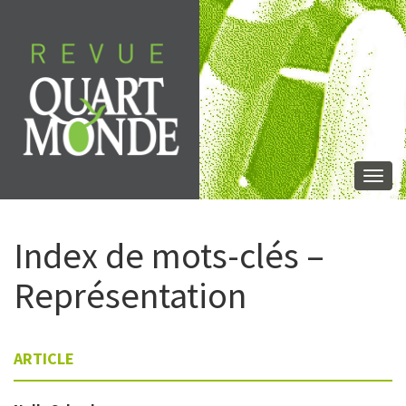
Skip
to
content
Togg
navi
Index de mots-clés –
Représentation
ARTICLE