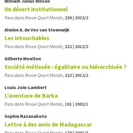
William Julius
Wilson
Un désert institutionnel
Paru dans
Revue Quart Monde
,
226 | 2013/2
Alwine A.
de Vos van Steenwijk
Les intouchables
Paru dans
Revue Quart Monde
,
222 | 2012/2
Gilberte
Moellon
Société métissée : égalitaire ou hiérarchisée ?
Paru dans
Revue Quart Monde
,
222 | 2012/2
Louis
Join-Lambert
L’aventure de Barka
Paru dans
Revue Quart Monde
,
181 | 2002/1
Sophie
Razanakoto
Lettre à des amis de Madagascar
Paru dans
Revue Quart Monde
,
179 | 2001/3