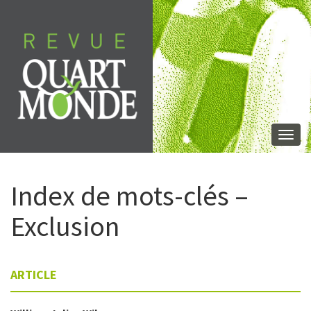
Aller
directement
au
contenu
Togg
navi
Index de mots-clés –
Exclusion
ARTICLE