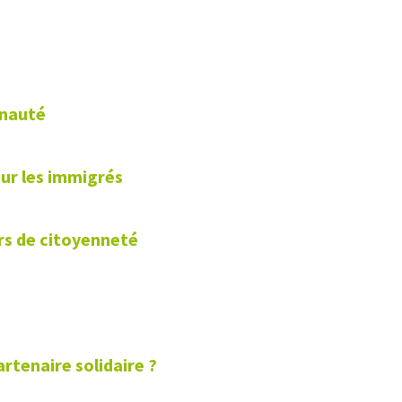
unauté
our les immigrés
s de citoyenneté
rtenaire solidaire ?