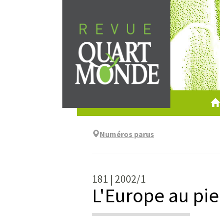
Aller
directement
au
contenu
Numéros parus
181 | 2002/1
L'Europe au pi