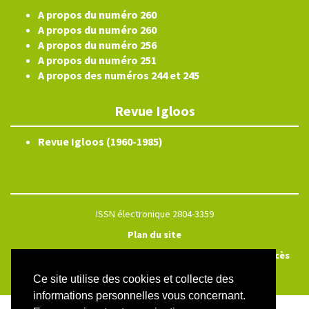
A propos du numéro 260
A propos du numéro 260
A propos du numéro 256
A propos du numéro 251
A propos des numéros 244 et 245
Revue Igloos
Revue Igloos (1960-1985)
ISSN électronique 2804-3359
Plan du site
Créé et hébergé par Chapitre 9
—
Édité avec Lodel
—
Accès
réservé
Ce site utilise des cookies et collecte des
informations personnelles vous concernant.