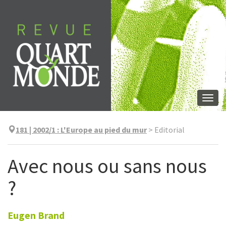
Aller
directement
au
contenu
Togg
navi
181 | 2002/1
:
L'Europe au pied du mur
>
Editorial
Avec nous ou sans nous
?
Eugen
Brand