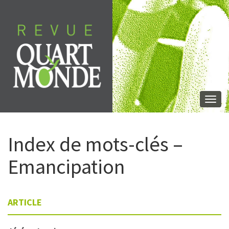
Aller
directement
au
contenu
Togg
navi
Index de mots-clés –
Emancipation
ARTICLE