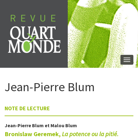
Aller
directement
au
contenu
Togg
navi
Jean-Pierre
Blum
NOTE DE LECTURE
Jean-Pierre
Blum
et
Malou
Blum
Bronislaw Geremek,
La potence ou la pitié.