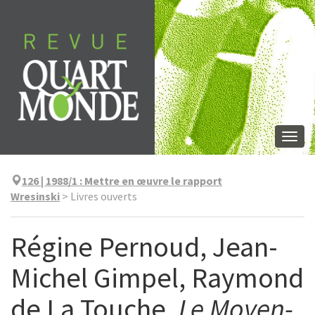
Aller
directement
au
contenu
Togg
navi
126 | 1988/1
:
Mettre en œuvre le rapport
Wresinski
>
Livres ouverts
Régine Pernoud, Jean-
Michel Gimpel, Raymond
de La Touche,
Le Moyen-