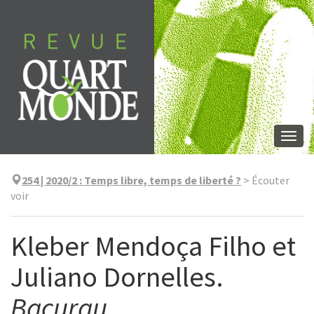
Skip
to
content
Togg
navi
254 | 2020/2
:
Temps libre, temps de liberté ?
>
Écouter
voir
Kleber Mendoça Filho et
Juliano Dornelles.
Bacurau