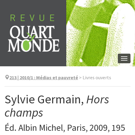
Aller
directement
au
contenu
Togg
navi
213 | 2010/1
:
Médias et pauvreté
>
Livres ouverts
Sylvie Germain,
Hors
champs
Éd. Albin Michel, Paris, 2009, 195