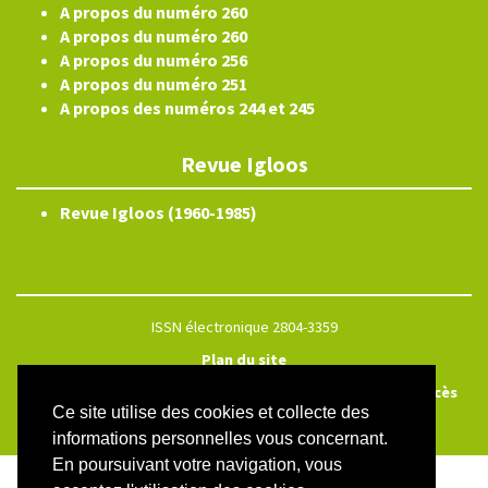
A propos du numéro 260
A propos du numéro 260
A propos du numéro 256
A propos du numéro 251
A propos des numéros 244 et 245
Revue Igloos
Revue Igloos (1960-1985)
ISSN électronique 2804-3359
Plan du site
Créé et hébergé par Chapitre 9
—
Édité avec Lodel
—
Accès
Ce site utilise des cookies et collecte des
réservé
informations personnelles vous concernant.
En poursuivant votre navigation, vous