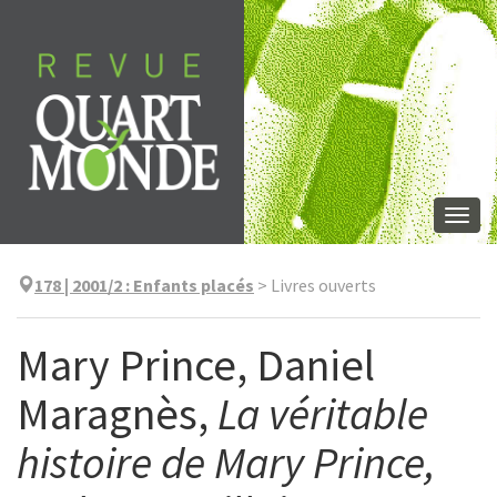
Aller
directement
au
contenu
Togg
navi
178 | 2001/2
:
Enfants placés
>
Livres ouverts
Mary Prince, Daniel
Maragnès,
La véritable
histoire de Mary Prince,