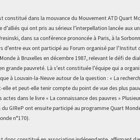
st constitué dans la mouvance du Mouvement ATD Quart Mo
e d’alliés qui ont pris au sérieux l’interpellation lancée aux un
esinski, dans sa conférence prononcée à Paris, à la Sorbonne
s d’entre eux ont participé au Forum organisé par l’Institut
Monde à Bruxelles en décembre 1987, relevant le défi de dia
en grande pauvreté. Là s’est constituée l’équipe qui a organi
que à Louvain-la-Neuve autour de la question : « La recherch
-elle et peut-elle tenir compte du point de vue des plus pauvr
es actes dans le livre « La connaissance des pauvres » Plusieu
es du GIReP ont ensuite participé au programme Quart Mond
Monde n°170).
st donc constitué en association indépendante, affirmant da