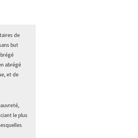
taires de
sans but
abrégé
en abrégé
e, et de
pauvreté,
ciant le plus
lesquelles