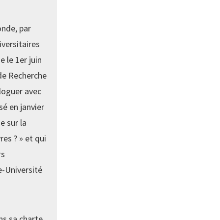
nde, par
iversitaires
 le 1er juin
 de Recherche
loguer avec
sé en janvier
e sur la
es ? » et qui
rs
e-Université
ns sa charte