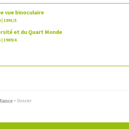
ne vue binoculaire
 | 1991/3
ersité et du Quart Monde
 | 1989/4
fiance
>
Dossier