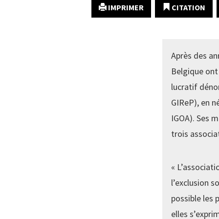
IMPRIMER
CITATION
Après des an
Belgique ont
lucratif dén
GIReP), en n
IGOA). Ses m
trois associa
« L’associati
l’exclusion s
possible les 
elles s’expri