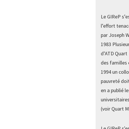
Le GIReP s’e
l’effort tenac
par Joseph Wr
1983 Plusieur
d’ATD Quart 
des familles 
1994 un collo
pauvreté doit
en a publié l
universitair
(voir Quart 
Le GIReP s'e