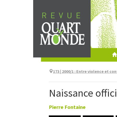
Aller
directement
au
contenu
173 | 2000/1
:
Entre violence et con
Naissance offic
Pierre
Fontaine