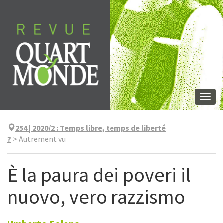
Aller
directement
au
contenu
Togg
navi
254 | 2020/2
:
Temps libre, temps de liberté
?
>
Autrement vu
È la paura dei poveri il
nuovo, vero razzismo