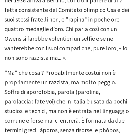
nel 1936 arriva a Berlino, contro il parere di una
fetta consistente del Comitato olimpico Usa e dei
suoi stessi fratelli neri, e "rapina" in poche ore
quattro medaglie d’oro. Chi parla così con un
Owens si farebbe volentieri un selfie e se ne
vanterebbe con i suoi compari che, pure loro, « io
non sono razzista ma... ».
"Ma" che cosa ? Probabilmente costui non è
propriamente un razzista, ma molto peggio.
Soffre di aporofobia, parola (parolina,
parolaccia : fate voi) che in Italia è usata da pochi
studiosi e tecnici, ma non è entrata nel linguaggio
comune e forse mai ci entrerà. È formata da due
termini greci : áporos, senza risorse, e phóbos,