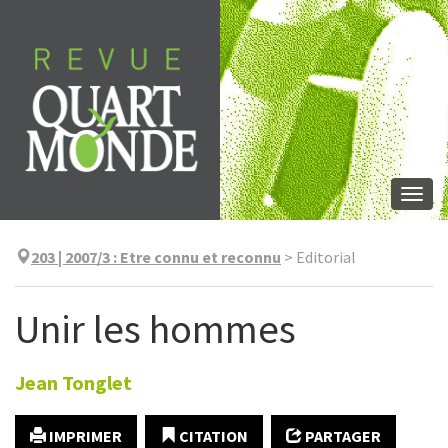
Aller
directement
au
contenu
Togg
navi
203 | 2007/3
:
Etre connu et reconnu
>
Editorial
Unir les hommes
Jean
Tonglet
IMPRIMER
CITATION
PARTAGER