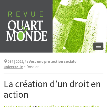
Aller
directement
au
contenu
Togg
navi
264 | 2022/4
:
Vers une protection sociale
universelle
>
Dossier
La création d’un droit en
action