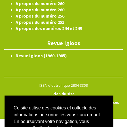
A propos du numéro 260
A propos du numéro 260
A propos du numéro 256
A propos du numéro 251
A propos des numéros 244 et 245
Revue Igloos
Revue Igloos (1960-1985)
ISSN électronique 2804-3359
Plan du site
Créé et hébergé par Chapitre 9
—
Édité avec Lodel
—
Accès
Ce site utilise des cookies et collecte des
réservé
informations personnelles vous concernant.
En poursuivant votre navigation, vous