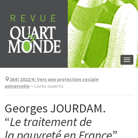
Aller
directement
au
contenu
Togg
navi
264 | 2022/4
:
Vers une protection sociale
universelle
>
Livres ouverts
Georges JOURDAM.
“
Le traitement de
la pauvreté en France
”