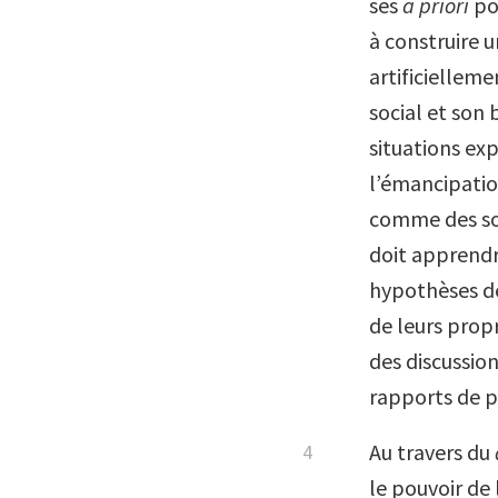
ses
a priori
pos
à construire 
artificiellem
social et son
situations ex
l’émancipatio
comme des sou
doit apprendre
hypothèses de
de leurs prop
des discussion
rapports de p
Au travers du
le pouvoir de