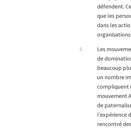
défendent. Cel
que les person
dans les actio
organisations
Les mouvement
de domination 
beaucoup plus
un nombre imp
compliquent u
mouvement A
de paternalism
l’expérience d
rencontré des