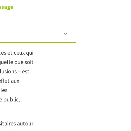
ssage
es et ceux qui
quelle que soit
usions – est
effet aux
 les
e public,
sitaires autour