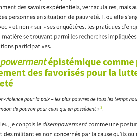
ment des savoirs expérientiels, vernaculaires, mais au
des personnes en situation de pauvreté. Il ou elle s’e
ec » et non « sur » ses enquêté·es, les pratiques d’enq
a matière se trouvant parmi les recherches impliquées 
tions participatives.
mpowerment
épistémique comme 
ement des
favorisés pour la
lutt
eté
non-violence pour la paix – les plus pauvres de tous les temps no
3
andon de pouvoir pour ceux qui en possèdent »
.
eu, je conçois le
disempowerment
comme une postur
des militant·es non concernés par la cause qu’ils ou 