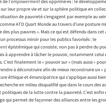
é de l’
empowerment
des opprimé·es : le développeme
 sur leur propre vie et sur la sphère politique en collec
situation de pauvreté s’engagent par exemple au sei
omme ATD Quart Monde au travers d’une posture mil
 des plus pauvres ». Mais ce qui est défendu dans cet a
’un processus miroir pour les publics favorisés : le
ment
épistémique
qui consiste, non pas à perdre du po
ais à apprendre à lâcher le pouvoir, notamment celui
. C’est finalement le « pouvoir sur » (mais aussi « pour 
rendre à déconstruire afin de mieux reconstruire un « 
ure éthique et émancipatrice qui s’applique aussi bien
echerche en milieu disqualifié que dans le cours des a
t politiques de la lutte contre la pauvreté. C’est enfin
ge qui permet de façonner des alliances entre les gro