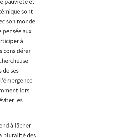
de pauvreté et
stémique sont
avec son monde
e pensée aux
rticiper à
s considérer
 chercheuse
s de ses
t l’émergence
emment lors
éviter les
end à lâcher
 pluralité des