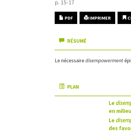
p. 15-17
PDF
IMPRIMER
C
RÉSUMÉ
Le nécessaire
disempowerment
épi
PLAN
Le
disem
en
milieu
Le
disem
des
favo