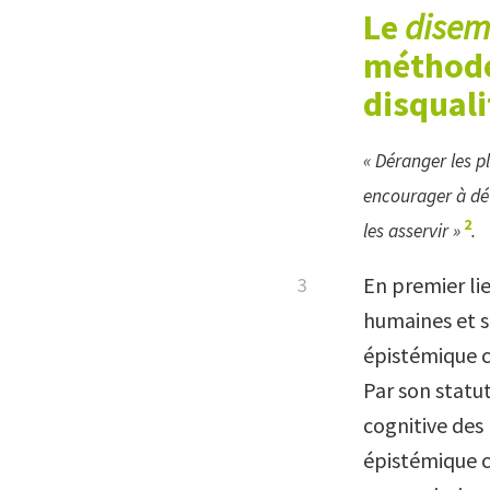
Le
dise
méthode
disquali
« Déranger les p
encourager à dév
2
les
asservir »
.
En premier li
humaines et so
épistémique c
Par son statu
cognitive des
épistémique c