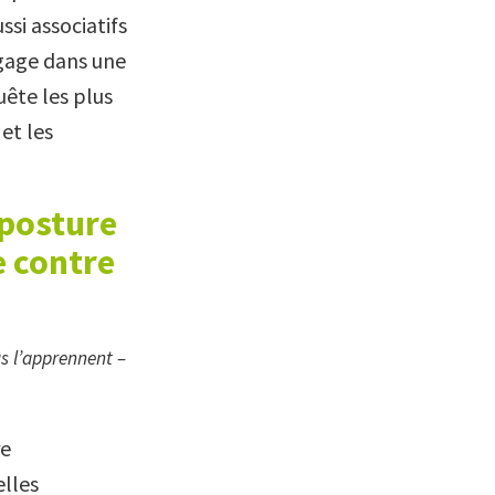
ssi associatifs
ngage dans une
uête les plus
et les
posture
e contre
us l’apprennent –
e
elles