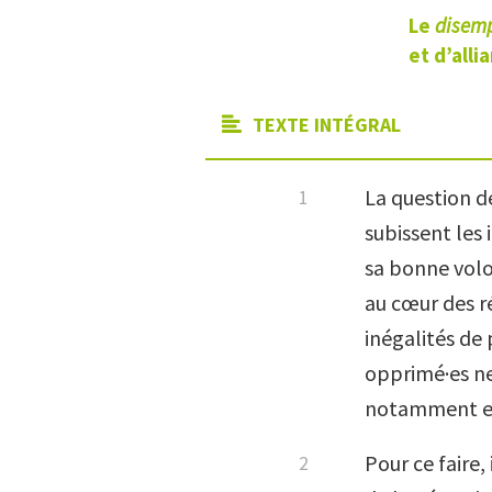
Le
disem
et
d’alli
TEXTE INTÉGRAL
La question de
subissent les 
sa bonne volo
au cœur des ré
inégalités de 
opprimé·es ne
notamment en 
Pour ce faire,