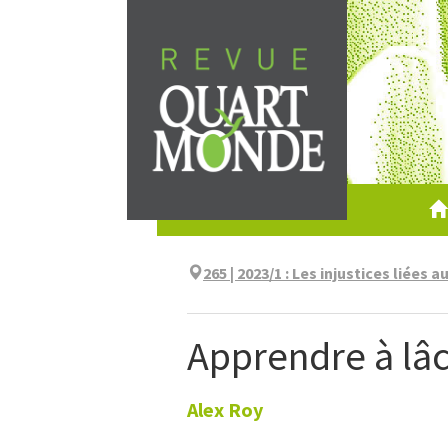
Aller
directement
au
contenu
265 | 2023/1
:
Les injustices liées a
Apprendre à lâc
Alex
Roy