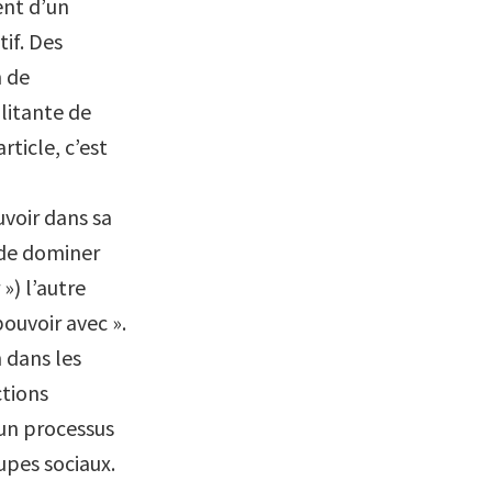
nt d’un
tif. Des
n de
itante de
rticle, c’est
uvoir dans sa
 de dominer
») l’autre
pouvoir avec ».
 dans les
ctions
 un processus
upes sociaux.