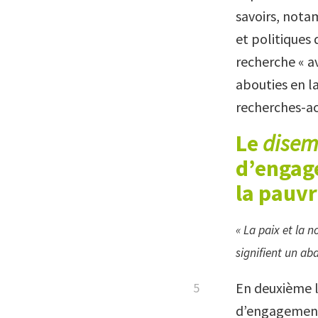
savoirs, notam
et politiques 
recherche « av
abouties en l
recherches-ac
Le
dise
d’engag
la
pauvr
« La paix et la 
signifient un ab
En deuxième li
d’engagement 