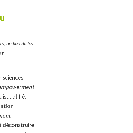
eu
s, au lieu de les
st
n sciences
sempowerment
isqualifié.
nation
ment
à déconstruire