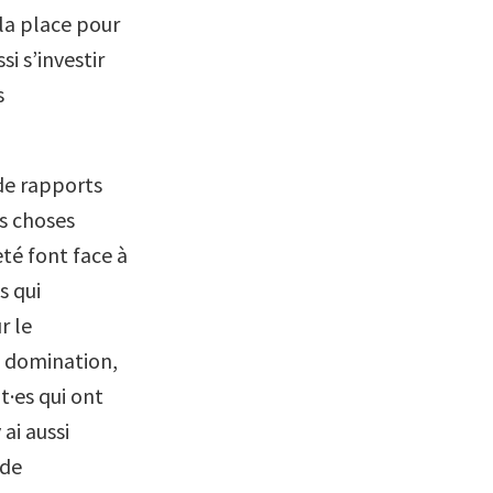
 la place pour
i s’investir
s
de rapports
es choses
té font face à
s qui
r le
de domination,
t·es qui ont
 ai aussi
 de