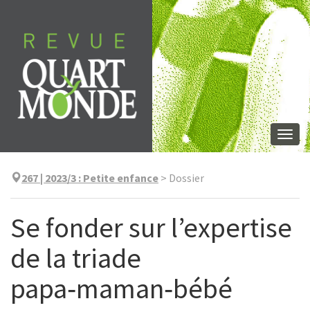
Aller
directement
au
contenu
Togg
navi
267 | 2023/3
:
Petite enfance
>
Dossier
Se fonder sur l’expertise
de la triade
papa‑maman‑bébé