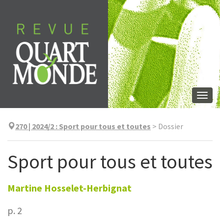
Aller
directement
au
contenu
Togg
navi
270 | 2024/2
:
Sport pour tous et toutes
>
Dossier
Sport pour tous et toutes
Martine
Hosselet-Herbignat
p. 2