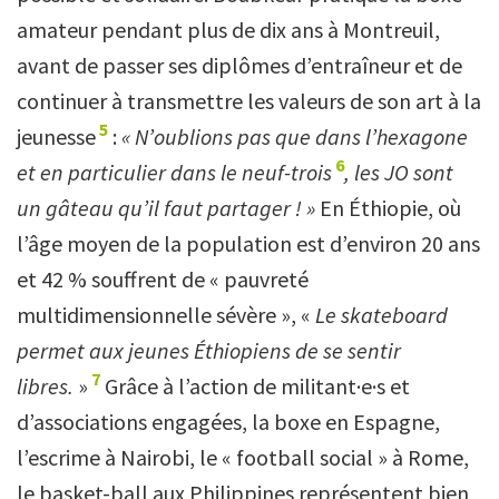
amateur pendant plus de dix ans à Montreuil,
avant de passer ses diplômes d’entraîneur et de
continuer à transmettre les valeurs de son art à la
5
jeunesse
:
« N’oublions pas que dans l’hexagone
6
et en particulier dans le neuf-trois
, les JO sont
un gâteau qu’il faut partager ! »
En Éthiopie, où
l’âge moyen de la population est d’environ 20 ans
et 42 % souffrent de « pauvreté
multidimensionnelle sévère », «
Le skateboard
permet aux jeunes Éthiopiens de se sentir
7
libres.
»
Grâce à l’action de militant·e·s et
d’associations engagées, la boxe en Espagne,
l’escrime à Nairobi, le « football social » à Rome,
le basket-ball aux Philippines représentent bien