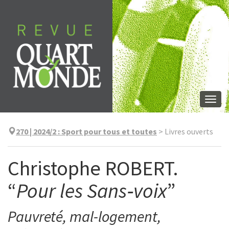
Aller
directement
au
contenu
Togg
navi
270 | 2024/2
:
Sport pour tous et toutes
>
Livres ouverts
Christophe ROBERT.
“
Pour les Sans‑voix
”
Pauvreté, mal-logement,