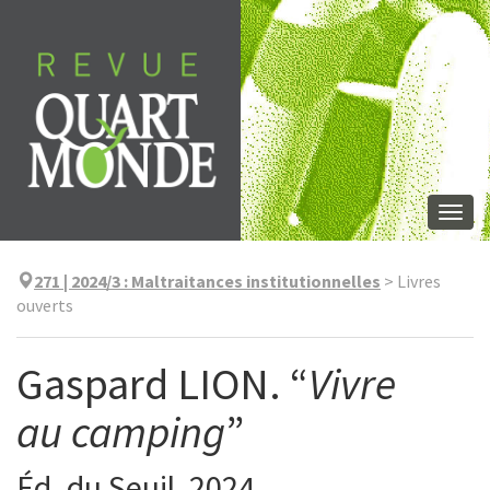
Aller
directement
au
contenu
Togg
navi
271 | 2024/3
:
Maltraitances institutionnelles
>
Livres
ouverts
Gaspard LION. “
Vivre
au camping
”
Éd. du Seuil, 2024