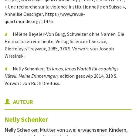
« Une recherche sur la violence institutionnelle en Suisse »,
Annelise Oeschger, https://www.revue-
quartmonde.org/11476.
3
Hélène Beyeler-Von Burg, Schweizer ohne Namen. Die
Heimatlosen von heute, Verlag Science et Service,
Pierrelaye/Treyvaux, 1985, 376 S. Vorwort von Joseph
Wresinski.
4
Nelly Schenker, ‘
Es langs, langs Warteli für es goldigs
Nüteli.
Meine Erinnerungen,
edition gesowip 2014, 318 S.
Vorwort von Ruth Dreifuss.
AUTEUR
Nelly
Schenker
Nelly Schenker, Mutter von zwei erwachsenen Kindern,