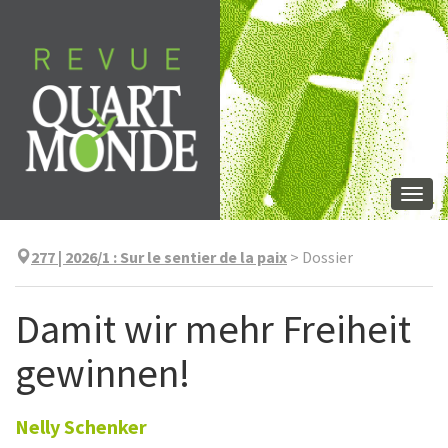
Aller
directement
au
contenu
Togg
navi
277 | 2026/1
:
Sur le sentier de la paix
>
Dossier
Damit wir mehr Freiheit
gewinnen!
Nelly
Schenker