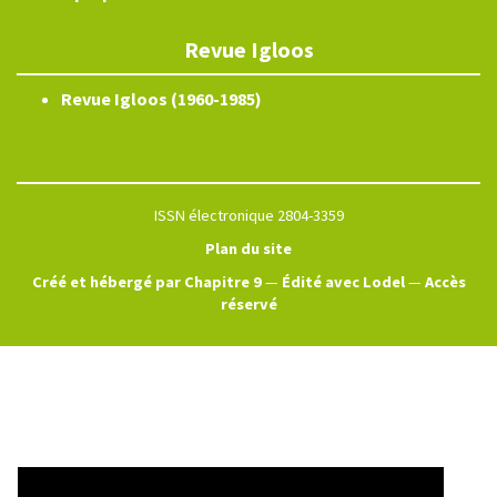
Revue Igloos
Revue Igloos (1960-1985)
ISSN électronique 2804-3359
Plan du site
Créé et hébergé par Chapitre 9
—
Édité avec Lodel
—
Accès
réservé