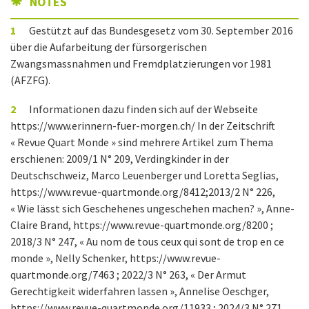
NOTES
1
Gestützt auf das Bundesgesetz vom 30. September 2016
über die Aufarbeitung der fürsorgerischen
Zwangsmassnahmen und Fremdplatzierungen vor 1981
(AFZFG).
2
Informationen dazu finden sich auf der Webseite
https://www.erinnern-fuer-morgen.ch/ In der Zeitschrift
« Revue Quart Monde » sind mehrere Artikel zum Thema
erschienen: 2009/1 N° 209, Verdingkinder in der
Deutschschweiz, Marco Leuenberger und Loretta Seglias,
https://www.revue-quartmonde.org/8412;2013/2 N° 226,
« Wie lässt sich Geschehenes ungeschehen machen? », Anne-
Claire Brand, https://www.revue-quartmonde.org/8200 ;
2018/3 N° 247, « Au nom de tous ceux qui sont de trop en ce
monde », Nelly Schenker, https://www.revue-
quartmonde.org/7463 ; 2022/3 N° 263, « Der Armut
Gerechtigkeit widerfahren lassen », Annelise Oeschger,
https://www.revue-quartmonde.org/11933 ; 2024/3 N° 271,