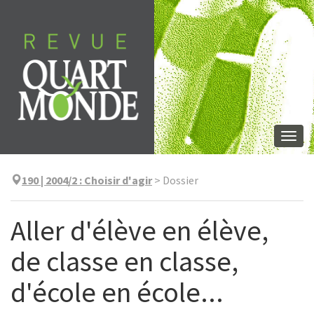
Aller
directement
au
contenu
Togg
navi
190 | 2004/2
:
Choisir d'agir
>
Dossier
Aller d'élève en élève,
de classe en classe,
d'école en école...