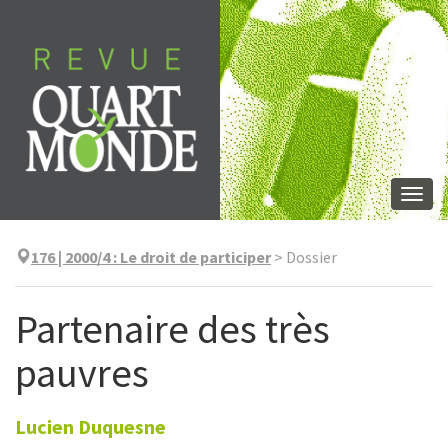
Aller
directement
au
contenu
Togg
navi
176 | 2000/4
:
Le droit de participer
>
Dossier
Partenaire des très
pauvres
Lucien
Duquesne