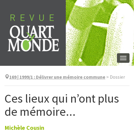
Aller
directement
au
contenu
Togg
navi
169 | 1999/1
:
Délivrer une mémoire commune
>
Dossier
Ces lieux qui n’ont plus
de mémoire...
Michèle
Cousin