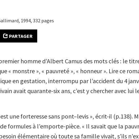
Gallimard, 1994, 332 pages
PARTAGER
 premier homme d’Albert Camus des mots clés : le titre
que « monstre », « pauvreté », « honneur ». Lire ce rom
que en gestation, interrompu par l’accident du 4 janvi
rivain avait quarante-six ans, c’est y chercher avec lui l
est une forteresse sans pont–levis », écrit-il (p.138). Ma
de formules à l’emporte-pièce. « Il savait que la pauv
e besoin élémentaire où toute sa famille vivait, s’ils n’