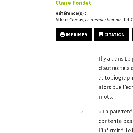
Claire
Fondet
Référence(s) :
Albert Camus,
Le premier homme,
Ed. 
IMPRIMER
CITATION
Il y a dans Le
d’autres tels 
autobiographi
alors que l’éc
mots.
« La pauvreté 
contente pas 
l’infirmité, l