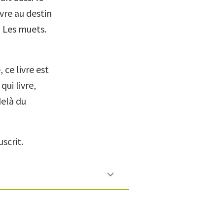
uvre au destin
. Les muets.
ce livre est
qui livre,
delà du
scrit.