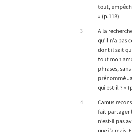
tout, empêcha
» (p.118)
A la recherche
qu’il n’a pas 
dont il sait qu
tout mon amou
phrases, sans 
prénommé Jacq
qui est-il ? » 
Camus reconst
fait partager l
n’est-il pas a
que j’aimais. 