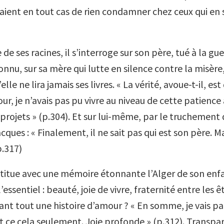
ient en tout cas de rien condamner chez ceux qui en 
 de ses racines, il s’interroge sur son père, tué à la gu
connu, sur sa mère qui lutte en silence contre la misère,
’elle ne lira jamais ses livres. « La vérité, avoue-t-il, e
r, je n’avais pas pu vivre au niveau de cette patience
projets » (p.304). Et sur lui-même, par le truchement 
ues : « Finalement, il ne sait pas qui est son père. M
(p.317)
itue avec une mémoire étonnante l’Alger de son enf
’essentiel : beauté, joie de vivre, fraternité entre les ê
vant tout une histoire d’amour ? « En somme, je vais pa
Et ce cela seulement. Joie profonde » (p.312). Transpara