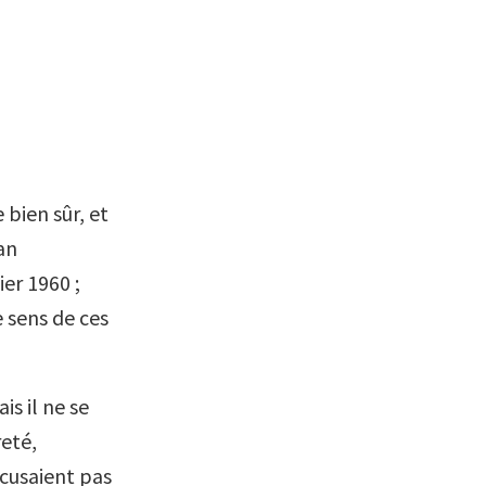
 bien sûr, et
an
er 1960 ;
e sens de ces
is il ne se
reté,
excusaient pas