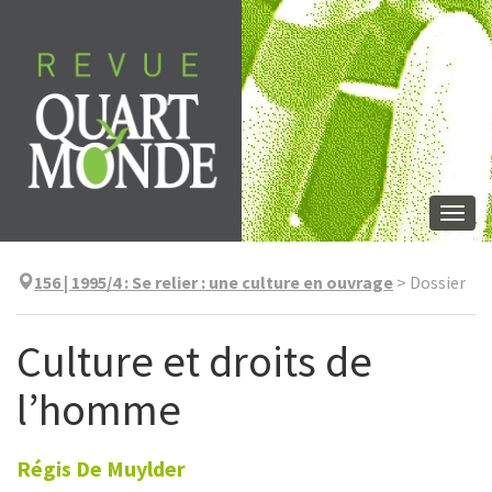
Skip
to
content
Togg
navi
156 | 1995/4
:
Se relier : une culture en ouvrage
>
Dossier
Culture et droits de
l’homme
Régis
De Muylder