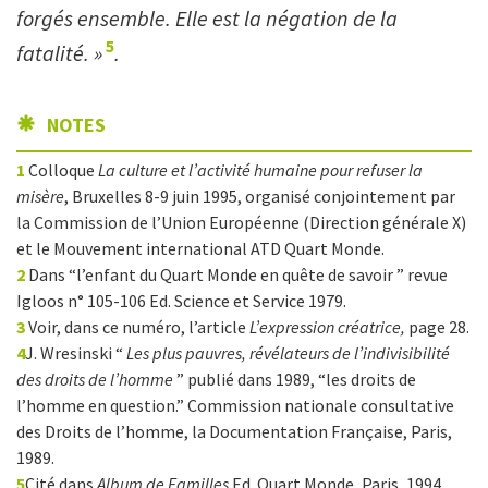
forgés ensemble. Elle est la négation de la
5
fatalité. »
.
NOTES
1
Colloque
La culture et l’activité humaine pour refuser la
misère
, Bruxelles 8-9 juin 1995, organisé conjointement par
la Commission de l’Union Européenne (Direction générale X)
et le Mouvement international ATD Quart Monde.
2
Dans “l’enfant du Quart Monde en quête de savoir ” revue
Igloos n° 105-106 Ed. Science et Service 1979.
3
Voir, dans ce numéro, l’article
L’expression créatrice,
page 28.
4
J. Wresinski “
Les plus pauvres, révélateurs de l’indivisibilité
des droits de l’homme
” publié dans 1989, “les droits de
l’homme en question.” Commission nationale consultative
des Droits de l’homme, la Documentation Française, Paris,
1989.
5
Cité dans
Album de Familles
Ed. Quart Monde, Paris, 1994.