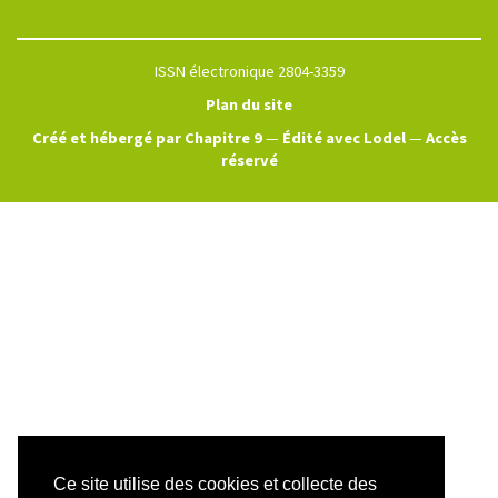
ISSN électronique 2804-3359
Plan du site
Créé et hébergé par Chapitre 9
—
Édité avec Lodel
—
Accès
réservé
Ce site utilise des cookies et collecte des