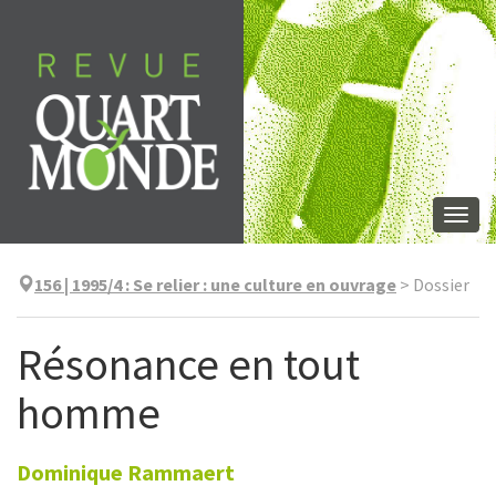
Aller
directement
au
contenu
Togg
navi
156 | 1995/4
:
Se relier : une culture en ouvrage
>
Dossier
Résonance en tout
homme
Dominique
Rammaert