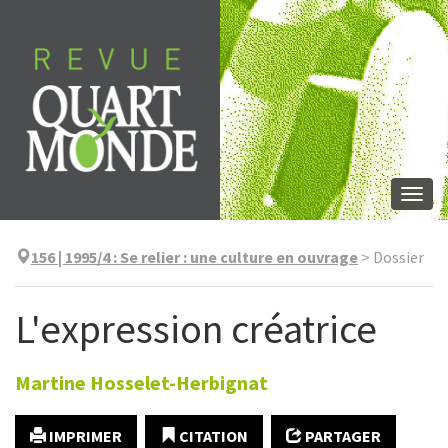
Aller
directement
au
contenu
Togg
navi
156 | 1995/4
:
Se relier : une culture en ouvrage
>
Dossier
L'expression créatrice
Martine
Hosselet-Herbignat
IMPRIMER
CITATION
PARTAGER