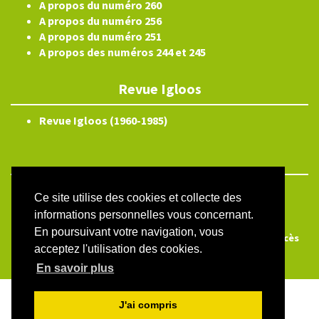
A propos du numéro 260
A propos du numéro 256
A propos du numéro 251
A propos des numéros 244 et 245
Revue Igloos
Revue Igloos (1960-1985)
ISSN électronique 2804-3359
Ce site utilise des cookies et collecte des
informations personnelles vous concernant.
Plan du site
En poursuivant votre navigation, vous
Créé et hébergé par Chapitre 9
—
Édité avec Lodel
—
Accès
acceptez l'utilisation des cookies.
réservé
En savoir plus
J'ai compris