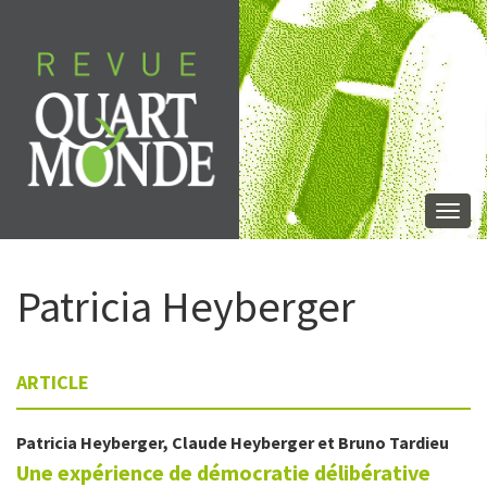
Aller
directement
au
contenu
Togg
navi
Patricia
Heyberger
ARTICLE
Patricia
Heyberger
,
Claude
Heyberger
et
Bruno
Tardieu
Une expérience de démocratie délibérative