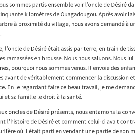
ous sommes partis ensemble voir l’oncle de Désiré dan
cinquante kilomètres de Ouagadougou. Après avoir lais
arbre à proximité du village, nous avons demandé à u
.
e, l’oncle de Désiré était assis par terre, en train de ti
es ramassées en brousse. Nous nous saluons. Nous lui
es, pourquoi nous sommes venus. Il envoie des enfan
es avant de véritablement commencer la discussion et
nce. En le regardant faire ce beau travail, je me deman
ui et sa famille le droit à la santé.
deux oncles de Désiré présents, nous entamons la conve
nt l’histoire de Désiré et comment celui-ci avait cont
urifère où il était parti en vendant une partie de son ma