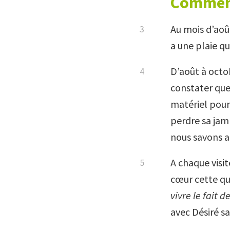
Comment
Au mois d’août
a une plaie qu
D’août à octob
constater que 
matériel pour 
perdre sa jam
nous savons au
A chaque visit
cœur cette que
vivre le fait d
avec Désiré s