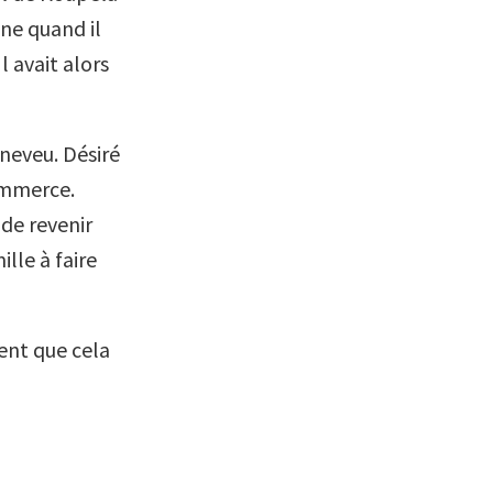
nne quand il
l avait alors
 neveu. Désiré
commerce.
de revenir
lle à faire
sent que cela