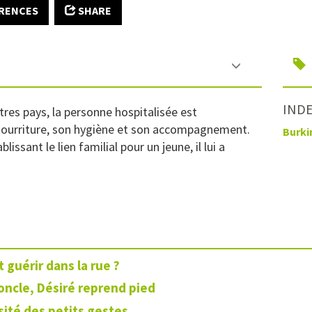
RENCES
SHARE
IND
es pays, la personne hospitalisée est
nourriture, son hygiène et son accompagnement.
Burki
ssant le lien familial pour un jeune, il lui a
guérir dans la rue ?
oncle, Désiré reprend pied
sité des petits gestes