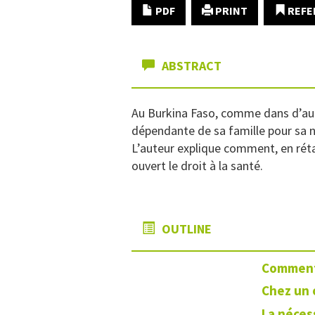
PDF
PRINT
REFE
ABSTRACT
Au Burkina Faso, comme dans d’autr
dépendante de sa famille pour sa 
L’auteur explique comment, en rétabli
ouvert le droit à la santé.
OUTLINE
Comment 
Chez un 
La néces