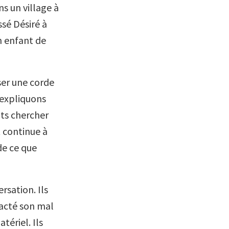
s un village à
sé Désiré à
n enfant de
sser une corde
 expliquons
ts chercher
 continue à
de ce que
rsation. Ils
racté son mal
tériel. Ils