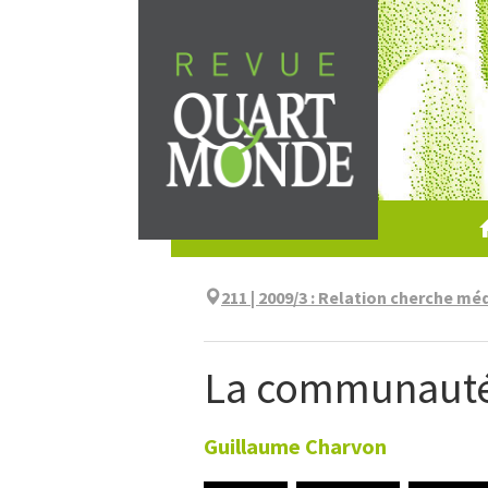
Skip
to
content
211 | 2009/3
:
Relation cherche méd
La communauté c
Guillaume
Charvon