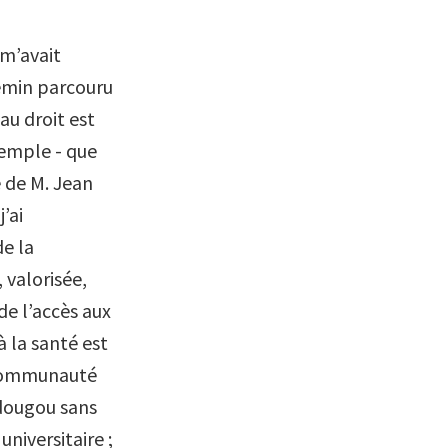
 m’avait
hemin parcouru
au droit est
xemple - que
e de M. Jean
’ai
de la
 valorisée,
de l’accès aux
à la santé est
 communauté
adougou sans
universitaire ;