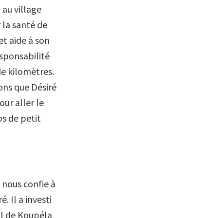
 au village
 la santé de
et aide à son
esponsabilité
de kilomètres.
ons que Désiré
our aller le
ps de petit
 nous confie à
. Il a investi
al de Koupéla