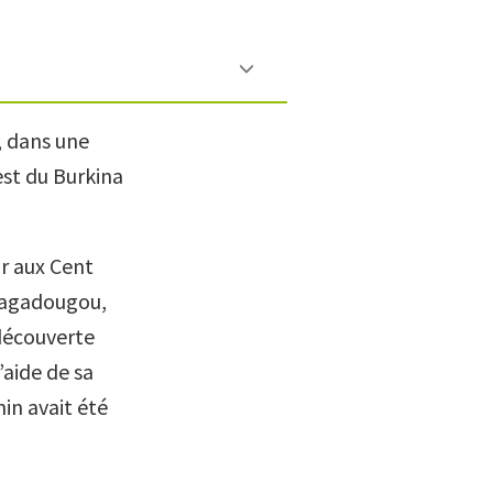
, dans une
est du Burkina
ur aux Cent
Ouagadougou,
 découverte
’aide de sa
in avait été