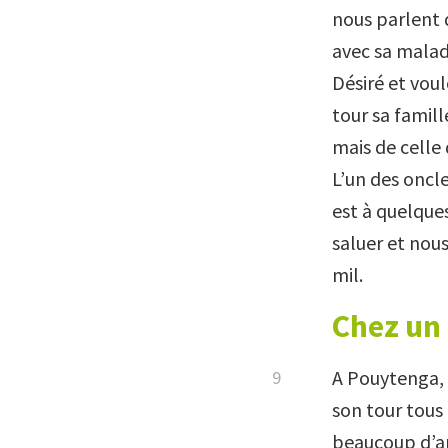
nous parlent d
avec sa malad
Désiré et voul
tour sa famill
mais de celle 
L’un des oncl
est à quelques
saluer et nou
mil.
Chez un 
A Pouytenga, l
son tour tous l
beaucoup d’ar