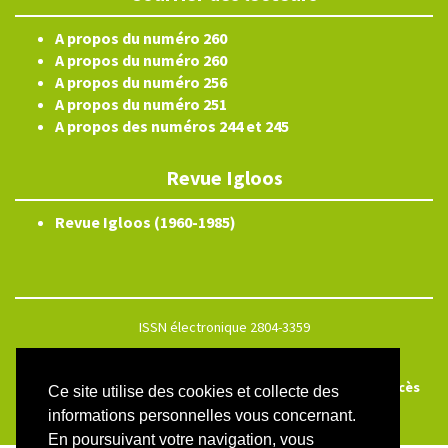
A propos du numéro 260
A propos du numéro 260
A propos du numéro 256
A propos du numéro 251
A propos des numéros 244 et 245
Revue Igloos
Revue Igloos (1960-1985)
ISSN électronique 2804-3359
Plan du site
Créé et hébergé par Chapitre 9
—
Édité avec Lodel
—
Accès
Ce site utilise des cookies et collecte des
réservé
informations personnelles vous concernant.
En poursuivant votre navigation, vous