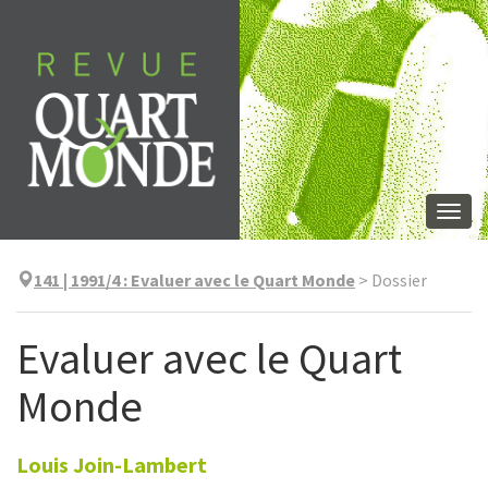
Aller
directement
au
contenu
Togg
navi
141 | 1991/4
:
Evaluer avec le Quart Monde
>
Dossier
Evaluer avec le Quart
Monde
Louis
Join-Lambert