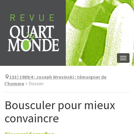
Aller
directement
au
contenu
Togg
navi
133 | 1989/4
:
Joseph Wresinski : témoigner de
l'homme
>
Dossier
Bousculer pour mieux
convaincre