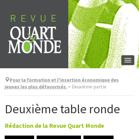
Skip
to
content
Togg
navi
Pour la formation et l'insertion économique des
jeunes les plus défavorisés.
>
Deuxième partie
Deuxième table ronde
Rédaction de la Revue Quart Monde