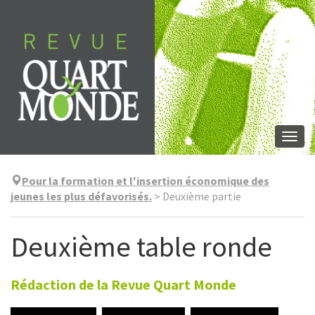
Aller
directement
au
contenu
Togg
navi
Pour la formation et l'insertion économique des
jeunes les plus défavorisés.
>
Deuxième partie
Deuxième table ronde
Rédaction de la Revue Quart Monde