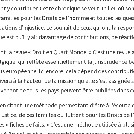
t y contribuer. Cette chronique se veut un lieu où son
amilles pour les Droits de l’homme et toutes les que
uations d’injustice. Le souhait de ceux qui ont la respo
e est qu’il y ait davantage de contributions, de réacti
ent la revue « Droit en Quart Monde. » C’est une revue
lgique, qui reflète essentiellement la jurisprudence b
lus européenne. Ici encore, cela dépend des contributi
rivera à la hauteur de la mission qu’elle s’est assignée s
 venant de tous les pays peuvent être publiées dans c
 en citant une méthode permettant d’être à l’écoute 
njustice, de ces familles qui luttent pour les Droits de
 « fiches de faits. » C’est une méthode utilisée à plus
à Bruxelles et qui rassemble des avocats, des juristes