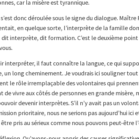
nnes, car la misère est tyrannique.
 s’est donc déroulée sous le signe du dialogue. Maîtr
sentait, en quelque sorte, l’interprète de la famille dont
dit interprète, dit formation. C’est le deuxième point 
vous.
r interpréter, il faut connaître la langue, ce qui supp
, un long cheminement. Je voudrais ici souligner tout
ent le rôle irremplaçable des volontaires qui prennen
 de vivre aux côtés de personnes en grande misère, m
uvoir devenir interprètes. S’il n’y avait pas un volonta
ssion prioritaire, nous ne serions pas aujourd’hui ici 
 être pris au sérieux comme nous pouvons peut-être l’
éflexion. Qu’avons-nous appris des causes significative