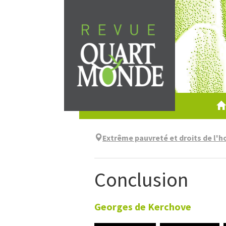
Aller
directement
au
contenu
Extrême pauvreté et droits de l'
Conclusion
Georges
de Kerchove