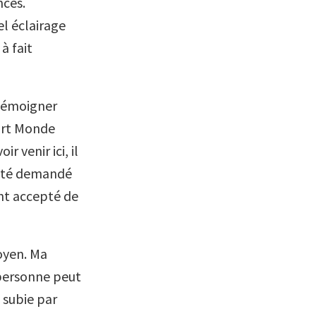
nces.
l éclairage
à fait
 témoigner
art Monde
 venir ici, il
t été demandé
ent accepté de
oyen. Ma
 personne peut
 subie par