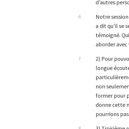
d’autres perso
Notre session
a dit qu’il se 
témoigné. Qui 
aborder avec 
2) Pour pouvoi
longue écoute
particulièrem
non seulement
former pour po
donne cette mi
pourrions pas
3) Troisième r