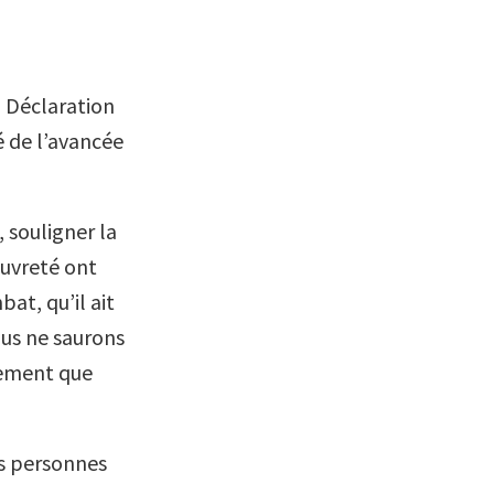
a Déclaration
é de l’avancée
 souligner la
uvreté ont
at, qu’il ait
ous ne saurons
nement que
es personnes