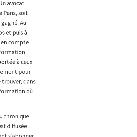
 Un avocat
Paris, soit
s gagné. Au
s et puis à
e en compte
 formation
portée à ceux
alement pour
e trouver, dans
 formation où
 « chronique
st diffusée
ent s’abonner