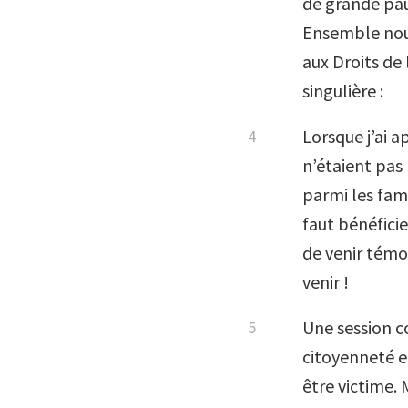
de grande pau
Ensemble nous
aux Droits de 
singulière :
Lorsque j’ai a
n’étaient pas
parmi les fami
faut bénéficie
de venir témo
venir !
Une session c
citoyenneté e
être victime. 