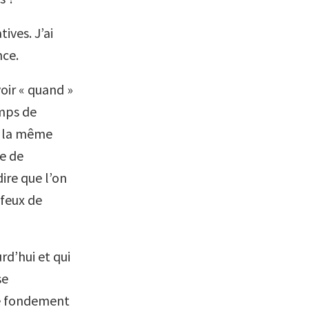
ives. J’ai
nce.
voir « quand »
emps de
re la même
ve de
dire que l’on
 feux de
rd’hui et qui
se
me fondement