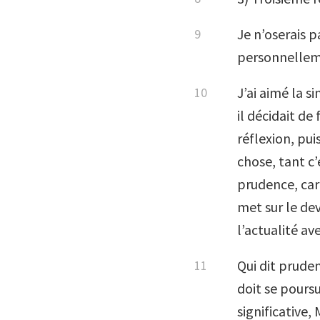
Je n’oserais p
personnelleme
J’ai aimé la s
il décidait de
réflexion, pui
chose, tant c’
prudence, car 
met sur le de
l’actualité av
Qui dit pruden
doit se poursu
significative