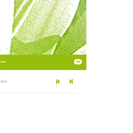
FR
sion