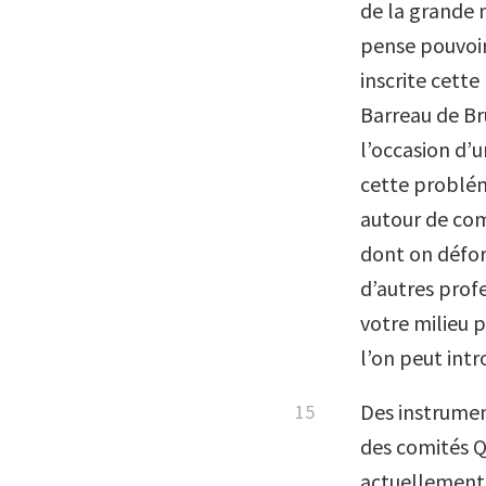
de la grande 
pense pouvoir
inscrite cett
Barreau de Br
l’occasion d’
cette problém
autour de comi
dont on défo
d’autres profe
votre milieu p
l’on peut int
Des instrumen
des comités Q
actuellement 