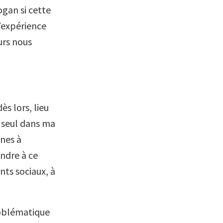
ogan si cette
l’expérience
urs nous
ès lors, lieu
s seul dans ma
nnes à
ndre à ce
ts sociaux, à
problématique