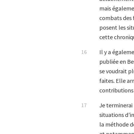
mais égalemen
combats des f
posent les sit
cette chroniqu
Il y a égalem
publiée en Be
se voudrait p
faites. Elle ar
contributions
Je terminerai
situations d’i
la méthode des
et notamment 