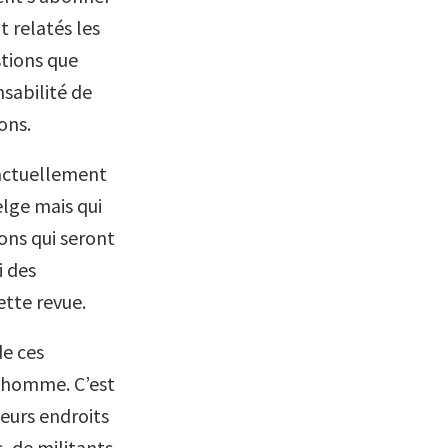
t relatés les
stions que
nsabilité de
ons.
 actuellement
elge mais qui
ons qui seront
i des
ette revue.
de ces
 l’homme. C’est
ieurs endroits
, de militants