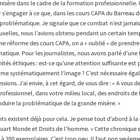
misère dans le cadre de la formation professionnelle.
 s’engager à ce que, dans les cours CAPA du Barreau de 
e problématique. Je signale que ce combat n’est jamai
uxelles, nous l’avions obtenu pendant un certain temp
une réforme des cours CAPA, on a « oublié » de prendr
atique. Pour les journalistes, nous avons parlé d’une
tés éthiques : est-ce qu’une attention suffisante est 
rme systématiquement l’image ? C’est nécessaire ég
ssions. J’ai envie, à cet égard, de vous dire : « A vous d
rofessionnel, dans votre milieu local, des endroits de
roduire la problématique de la grande misère. »
ts existent déjà pour cela. Je pense tout d’abord à la
uart Monde et Droits de l’homme. » Cette chronique e
à 200 exemplaires. C’est trop peu. Il faut non seulem