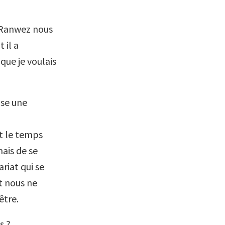
e Ranwez nous
 il a
que je voulais
ose une
t le temps
ais de se
riat qui se
et nous ne
être.
s ?