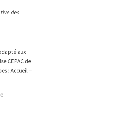
ative des
(adapté aux
çaise CEPAC de
es : Accueil –
ce