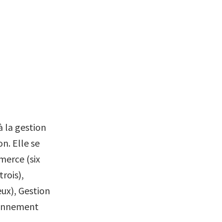
à la gestion
n. Elle se
merce (six
trois),
eux), Gestion
ironnement