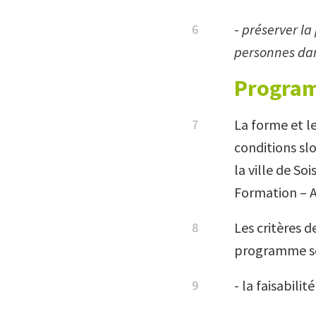
-
préserver la
personnes dans
Program
La forme et l
conditions slo
la ville de S
Formation – A
Les critères 
programme son
- la faisabilit