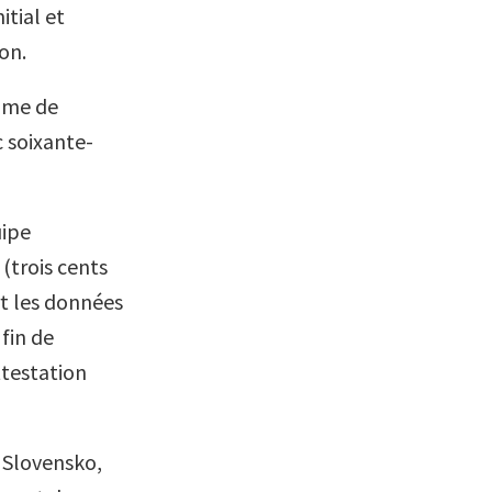
itial et
on.
amme de
c soixante-
uipe
(trois cents
rt les données
fin de
ttestation
C Slovensko,