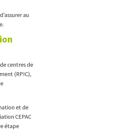
d’assurer au
e.
tion
 de centres de
ement (RPIC),
de
mation et de
ociation CEPAC
re étape