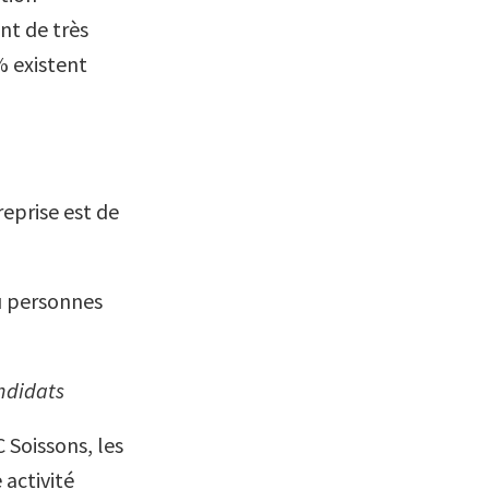
nt de très
% existent
eprise est de
u personnes
ndidats
 Soissons, les
 activité