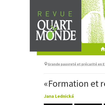
Aller
directement
au
contenu
Grande pauvreté et précarité en E
«Formation et 
Jana
Lednická