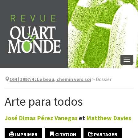
Aller
directement
au
contenu
Togg
navi
164 | 1997/4
:
Le beau, chemin vers soi
>
Dossier
Arte para todos
José Dimas
Pérez Vanegas
et
Matthew
Davies
IMPRIMER
CITATION
PARTAGER