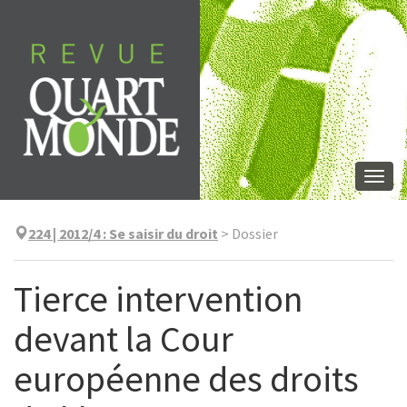
Aller
directement
au
contenu
Togg
navi
224 | 2012/4
:
Se saisir du droit
>
Dossier
Tierce intervention
devant la Cour
européenne des droits