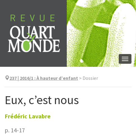
Aller
directement
au
contenu
Togg
navi
237 | 2016/1
:
À hauteur d’enfant
>
Dossier
Eux, c’est nous
Frédéric
Lavabre
p. 14-17